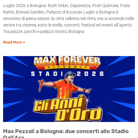
Luglio 2026 a Bologna: Ruth Orkin, Caparezza, Frah Quintale, Frida
Kahlo, Bonsai Garden, Palazzo d’Accursio Luglio a Bologna è
sinonimo di piena estate: la città rallenta nei ritmi, ma si accende nelle
serate tra cinema sotto le stelle, concerti, festival ed eventi all’aperto.
Tra piazze, parchi e palazzi storici, Bologna
Read More »
Max Pezzali a Bologna: due concerti allo Stadio
Dall’Ara