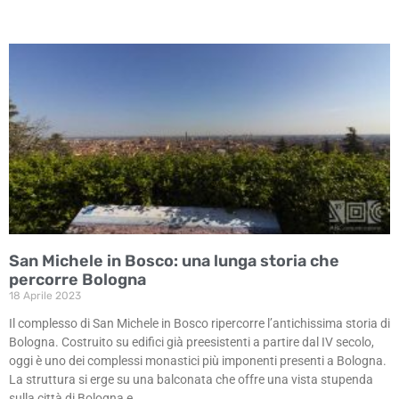
San Michele in Bosco: una lunga storia che
percorre Bologna
18 Aprile 2023
Il complesso di San Michele in Bosco ripercorre l’antichissima storia di
Bologna. Costruito su edifici già preesistenti a partire dal IV secolo,
oggi è uno dei complessi monastici più imponenti presenti a Bologna.
La struttura si erge su una balconata che offre una vista stupenda
sulla città di Bologna e